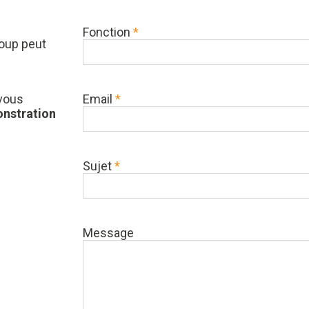
Fonction
*
oup peut
Email
*
 vous
nstration
Sujet
*
Message