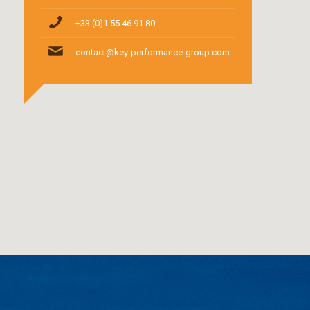
+33 (0)1 55 46 91 80
contact@key-performance-group.com